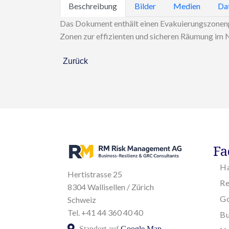
Beschreibung
Bilder
Medien
Da
Das Dokument enthält einen Evakuierungszonenpla
Zonen zur effizienten und sicheren Räumung im N
Zurück
Fa
H
Hertistrasse 25
R
8304 Wallisellen / Zürich
Go
Schweiz
Tel. +41 44 360 40 40
Bu
Standort auf
Google Map