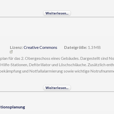
Weiterlesen...
Lizenz:
Creative Commons
Dateigröße:
1.3 MB
plan für das 2. Obergeschoss eines Gebäudes. Dargestellt sind N
ilfe-Stationen, Defibrillator und Löschschläuche. Zusätzlich enth
dbekämpfung und Notfallalarmierung sowie wichtige Notrufnumme
Weiterlesen...
ationsplanung