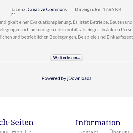
Lizenz:
Creative Commons
Dateigröße:
47.86 KB
ndigkeit einer Evakuationsplanung. Es listet Betriebe, Bauten un
elegungen, ortsunkundigen oder mobilitätseingeschränkten Perso
chen und betrieblichen Bedingungen. Beispiele sind Einkaufszentr
Weiterlesen...
Powered by jDownloads
ch-Seiten
Information
aupt-Website
Kontakt
Über uns