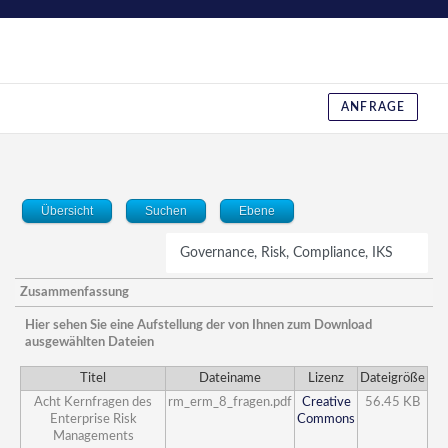
ANFRAGE
Übersicht
Suchen
Ebene
Zusammenfassung
Hier sehen Sie eine Aufstellung der von Ihnen zum Download
ausgewählten Dateien
Titel
Dateiname
Lizenz
Dateigröße
Acht Kernfragen des
rm_erm_8_fragen.pdf
Creative
56.45 KB
Enterprise Risk
Commons
Managements