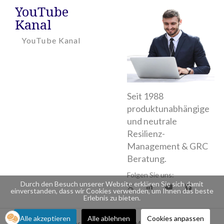
YouTube
Kanal
YouTube Kanal
Seit 1988
produktunabhängige
und neutrale
Resilienz-
Management & GRC
Beratung.
Folgen Sie uns:
Durch den Besuch unserer Website erklären Sie sich damit
X
LinkedIn
YouTube
Facebook
einverstanden, dass wir Cookies verwenden, um Ihnen das beste
Erlebnis zu bieten.
Alle akzeptieren
Alle ablehnen
Cookies anpassen
© 2026 All Rights Reserved. Made by RM Risk Management AG.