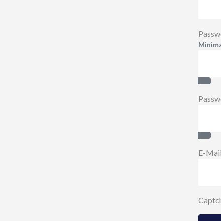
Passw
Minima
Pass
Passwo
Pass
E-Mai
Captc