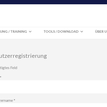
UNG / TRAINING
TOOLS / DOWNLOAD
ÜBER 
utzerregistrierung
igtes Feld
*
zername
*