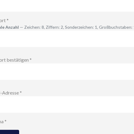
ort
*
le Anzahl
— Zeichen: 8, Ziffern: 2, Sonderzeichen: 1, Großbuchstaben: 
wort anzeigen
rt bestätigen
*
wort anzeigen
l-Adresse
*
ha
*