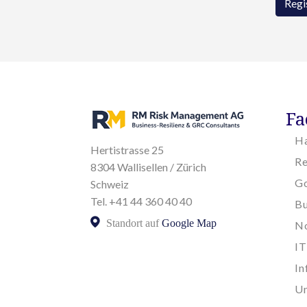
Regi
Fa
H
Hertistrasse 25
R
8304 Wallisellen / Zürich
Go
Schweiz
Tel. +41 44 360 40 40
Bu
Standort auf
Google Map
N
I
In
Un