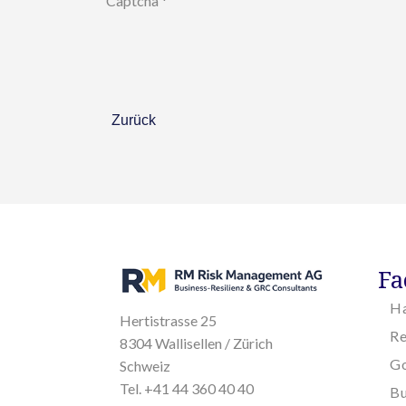
Captcha
*
Zurück
Fa
H
Hertistrasse 25
R
8304 Wallisellen / Zürich
Go
Schweiz
Tel. +41 44 360 40 40
Bu