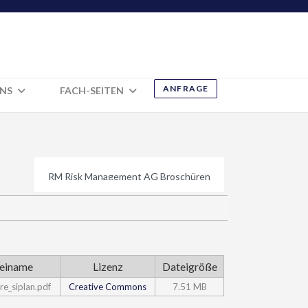
ANFRAGE
UNS
FACH-SEITEN
einame
Lizenz
Dateigröße
re_siplan.pdf
Creative Commons
7.51 MB