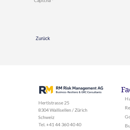
Captcha
*
Zurück
Fa
H
Hertistrasse 25
R
8304 Wallisellen / Zürich
Go
Schweiz
Tel. +41 44 360 40 40
Bu