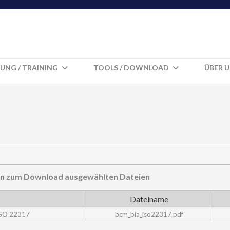
UNG / TRAINING
TOOLS / DOWNLOAD
ÜBER 
hnen zum Download ausgewählten Dateien
Dateiname
 ISO 22317
bcm_bia_iso22317.pdf