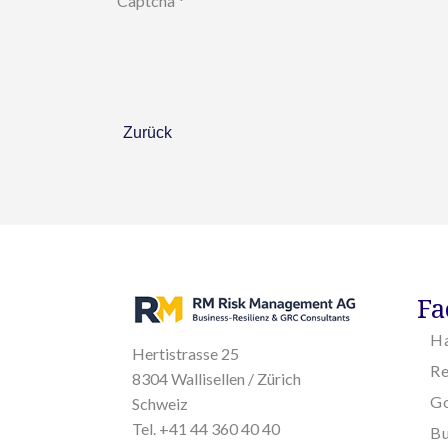
Captcha
*
Zurück
Fa
H
Hertistrasse 25
R
8304 Wallisellen / Zürich
Go
Schweiz
Tel. +41 44 360 40 40
Bu