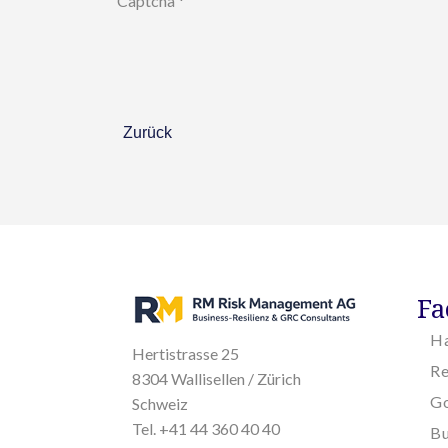
Captcha
*
Zurück
Fa
H
Hertistrasse 25
R
8304 Wallisellen / Zürich
Go
Schweiz
Tel. +41 44 360 40 40
Bu