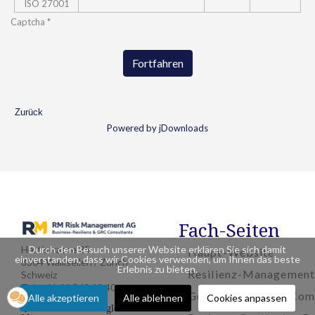
ISO 27001
Captcha
*
Fortfahren
Zurück
Powered by jDownloads
Fach-Seiten
Durch den Besuch unserer Website erklären Sie sich damit
Hertistrasse 25
Haupt-Website
einverstanden, dass wir Cookies verwenden, um Ihnen das beste
8304 Wallisellen / Zürich
Erlebnis zu bieten.
Resilienz-Management
Schweiz
Tel. +41 44 360 40 40
Governance, Risk, Com
Alle akzeptieren
Alle ablehnen
Cookies anpassen
Standort auf
Google